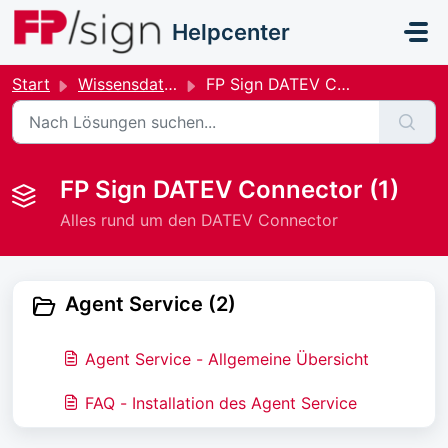
Zum hauptsächlichen Inhalt gehen
Helpcenter
Start
Wissensdatenbank
FP Sign DATEV Connector
FP Sign DATEV Connector (1)
Alles rund um den DATEV Connector
Agent Service (2)
Agent Service - Allgemeine Übersicht
FAQ - Installation des Agent Service