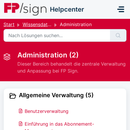
Zum hauptsächlichen Inhalt gehen
Helpcenter
Start
Wissensdatenbank
Administration
Administration (2)
Dieser Bereich behandelt die zentrale Verwaltung
und Anpassung bei FP Sign.
Allgemeine Verwaltung (5)
Benutzerverwaltung
Einführung in das Abonnement-