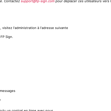
stré. Contactez
support@fp-sign.com
pour déplacer ces utilisateurs vers 
 visitez l'administration à l'adresse suivante
FP Sign.
s messages
e
nclu un contrat en ligne avec nous.