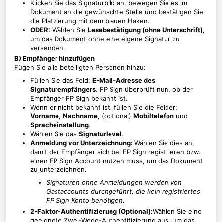
Klicken Sie das Signaturbild an, bewegen Sie es im
Dokument an die gewünschte Stelle und bestätigen Sie
die Platzierung mit dem blauen Haken.
ODER:
Wählen Sie
Lesebestätigung (ohne Unterschrift)
,
um das Dokument ohne eine eigene Signatur zu
versenden.
B) Empfänger hinzufügen
Fügen Sie alle beteiligten Personen hinzu:
Füllen Sie das Feld:
E-Mail-Adresse des
Signaturempfängers
. FP Sign überprüft nun, ob der
Empfänger FP Sign bekannt ist.
Wenn er nicht bekannt ist, füllen Sie die Felder:
Vorname
,
Nachname
, (optional)
Mobiltelefon
und
Spracheinstellung
.
Wählen Sie das
Signaturlevel
.
Anmeldung vor Unterzeichnung:
Wählen Sie dies an,
damit der Empfänger sich bei FP Sign registrieren bzw.
einen FP Sign Account nutzen muss, um das Dokument
zu unterzeichnen.
Signaturen ohne Anmeldungen werden von
Gastaccounts durchgeführt, die kein registriertes
FP Sign Konto benötigen.
2-Faktor-Authentifizierung (Optional):
Wählen Sie eine
geeignete Zwei-Wege-Authentifizierung aus, um das