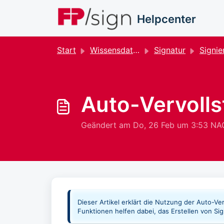
Zum hauptsächlichen Inhalt gehen
Helpcenter
Start
Wissensdatenbank
Signatur
Signie
Auto-Vervolls
Geändert am Do, 26 Feb um 3:53 N
Dieser Artikel erklärt die Nutzung der Auto-Ve
Funktionen helfen dabei, das Erstellen von S